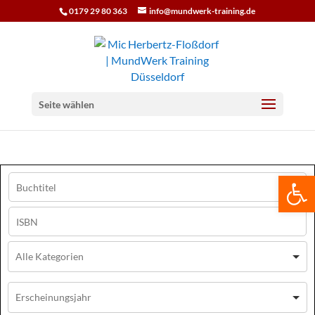
0179 29 80 363
info@mundwerk-training.de
Seite wählen
We