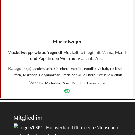
Muckdiwupp
Muckdiwupp, wie aufregend!
Muckelino fliegt mit Mama, Mami
und Papi in den Weltraum-Urlaub. Ab...
Kategorie(n):
,
,
,
Anders sein
Ein-Eltern-Familie
Familienvielfalt
Lesbische
,
,
,
,
Eltern
Märchen
Polyamoröse Eltern
Schwule Eltern
Sexuelle Vielfalt
Von:
Die Michalskis, Shari Böttcher, Daisy Lotta
€0
Mitglied im