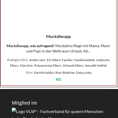
Muckdiwupp
Muckdiwupp, wie aufregend!
Muckelino fliegt mit Mama, Mami
und Papi in den Weltraum-Urlaub. Ab...
Kategorie(n):
,
,
,
Anders sein
Ein-Eltern-Familie
Familienvielfalt
Lesbische
,
,
,
,
Eltern
Märchen
Polyamoröse Eltern
Schwule Eltern
Sexuelle Vielfalt
Von:
Die Michalskis, Shari Böttcher, Daisy Lotta
€0
Mitglied im