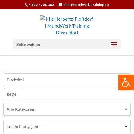
0179 29 80 363
info@mundwerk-training.de
Seite wählen
We