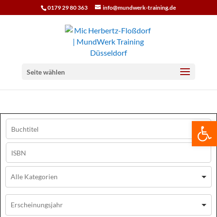
0179 29 80 363
info@mundwerk-training.de
Seite wählen
We