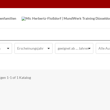
en­familien
igen
1-1 of 1
Katalog