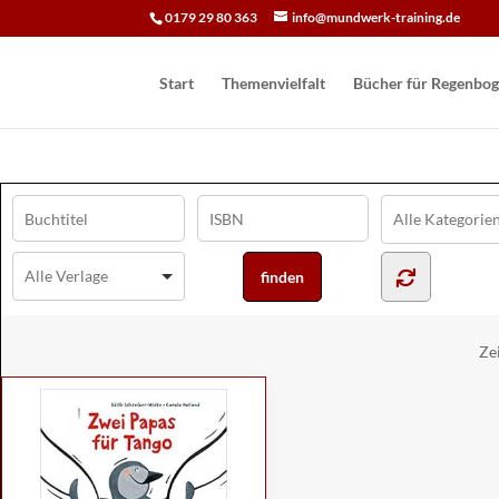
0179 29 80 363
info@mundwerk-training.de
Start
Themenvielfalt
Bücher für Regen­bog
Ze