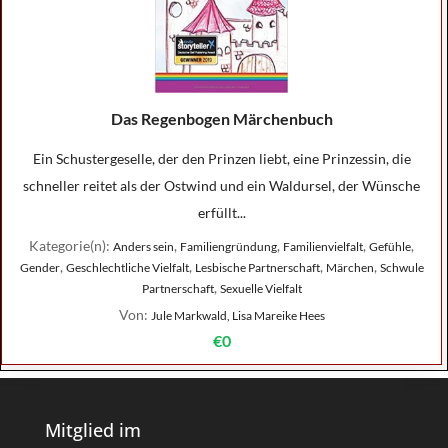
Das Regenbogen Märchenbuch
Ein Schustergeselle, der den Prinzen liebt, eine Prinzessin, die
schneller reitet als der Ostwind und ein Waldursel, der Wünsche
erfüllt...
Kategorie(n):
,
,
,
,
Anders sein
Familiengründung
Familienvielfalt
Gefühle
,
,
,
,
Gender
Geschlechtliche Vielfalt
Lesbische Partnerschaft
Märchen
Schwule
,
Partnerschaft
Sexuelle Vielfalt
Von:
Jule Markwald, Lisa Mareike Hees
€0
Mitglied im