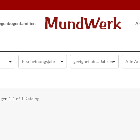
gen­bogen­familien
Ak
igen
1-1 of 1
Katalog