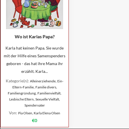
Wo ist Karlas Papa?
Karla hat keinen Papa. Sie wurde
mit der Hilfe eines Samenspenders
geboren - das hat ihre Mama ihr
erzählt. Karla...
Kategorie(n):
,
Alleinerziehende
Ein-
,
,
Eltern-Familie
Familie divers
,
,
Familiengründung
Familienvielfalt
,
,
Lesbische Eltern
Sexuelle Vielfalt
Spendervater
Von:
Pia Olsen, Karla Elena Olsen
€0