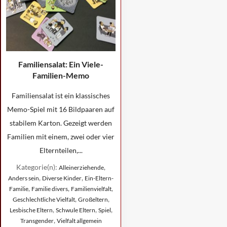
Familiensalat: Ein Viele-
Familien-Memo
Familiensalat ist ein klassisches
Memo-Spiel mit 16 Bildpaaren auf
stabilem Karton. Gezeigt werden
Familien mit einem, zwei oder vier
Elternteilen,...
Kategorie(n):
,
Alleinerziehende
,
,
Anders sein
Diverse Kinder
Ein-Eltern-
,
,
,
Familie
Familie divers
Familienvielfalt
,
,
Geschlechtliche Vielfalt
Großeltern
,
,
,
Lesbische Eltern
Schwule Eltern
Spiel
,
Transgender
Vielfalt allgemein