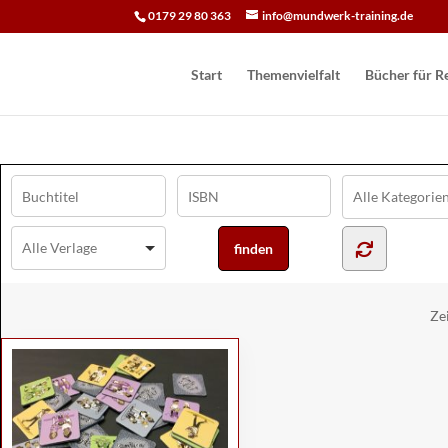
0179 29 80 363
info@mundwerk-training.de
Start
Themenvielfalt
Bücher für Re
Ze