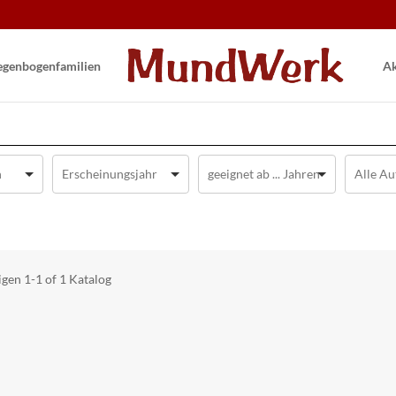
gen­bogen­familien
Ak
igen
1-1 of 1
Katalog