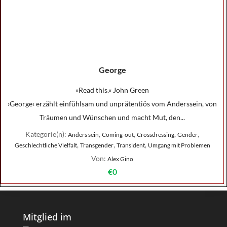
George
»Read this.« John Green
›George‹ erzählt einfühlsam und unprätentiös vom Anderssein, von
Träumen und Wünschen und macht Mut, den...
Kategorie(n):
,
,
,
,
Anders sein
Coming-out
Crossdressing
Gender
,
,
,
Geschlechtliche Vielfalt
Transgender
Transident
Umgang mit Problemen
Von:
Alex Gino
€0
Mitglied im