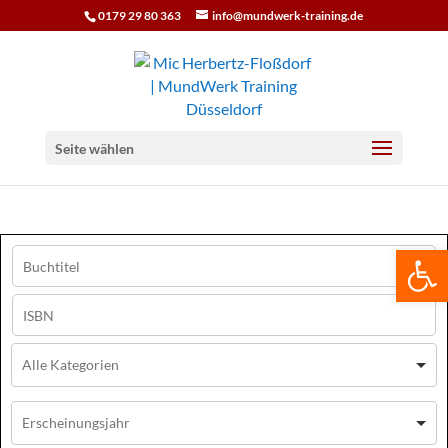
0179 29 80 363
info@mundwerk-training.de
Seite wählen
We