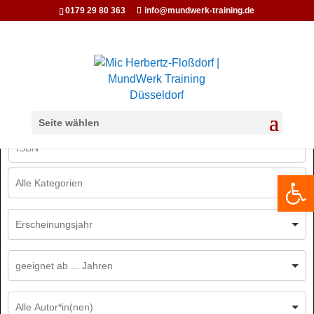
0179 29 80 363
info@mundwerk-training.de
Seite wählen
We