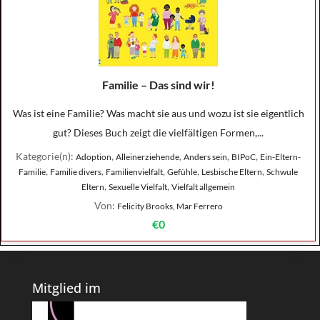
Familie – Das sind wir!
Was ist eine Familie? Was macht sie aus und wozu ist sie eigentlich
gut? Dieses Buch zeigt die vielfältigen Formen,...
Kategorie(n):
,
,
,
,
Adoption
Alleinerziehende
Anders sein
BIPoC
Ein-Eltern-
,
,
,
,
,
Familie
Familie divers
Familienvielfalt
Gefühle
Lesbische Eltern
Schwule
,
,
Eltern
Sexuelle Vielfalt
Vielfalt allgemein
Von:
Felicity Brooks, Mar Ferrero
€0
Mitglied im