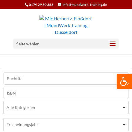
0179 29 80 363
info@mundwerk-training.de
Seite wählen
We