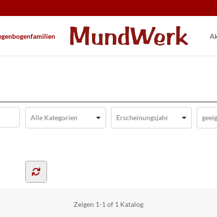
gen­bogen­familien
Ak
Zeigen
1-1 of 1
Katalog