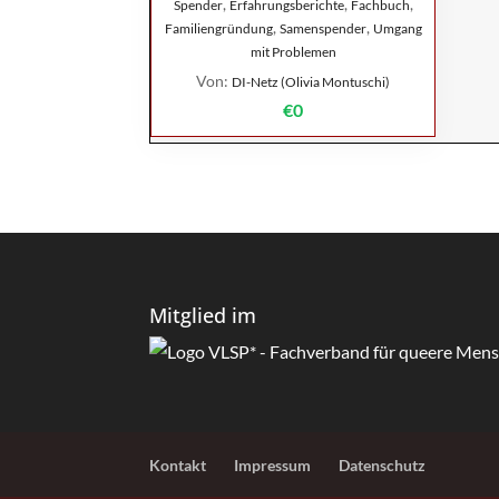
,
,
,
Spender
Erfahrungsberichte
Fachbuch
,
,
Familiengründung
Samenspender
Umgang
mit Problemen
Von:
DI-Netz (Olivia Montuschi)
€0
Mitglied im
Kontakt
Impressum
Datenschutz