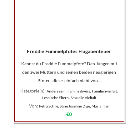
Freddie Fummelpfotes Flugabenteuer
Kennst du Freddie Fummelpfote? Den Jungen mit
den zwei Müttern und seinen beiden neugierigen
Pfoten, die er einfach nicht von...
Kategorie(n):
,
,
,
Anders sein
Familie divers
Familienvielfalt
,
Lesbische Eltern
Sexuelle Vielfalt
Von:
Petra Schlie, Stine Josefine Dige, Maria Tran
€0