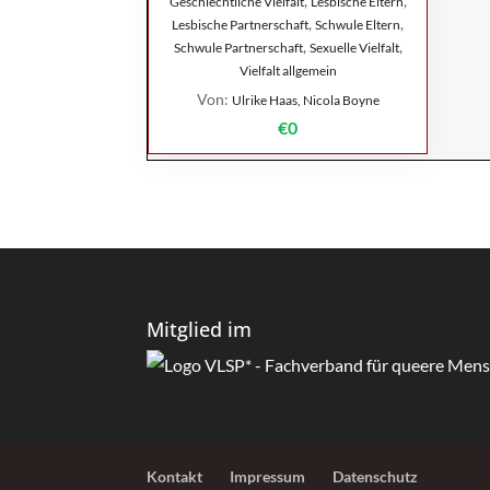
,
,
Geschlechtliche Vielfalt
Lesbische Eltern
,
,
Lesbische Partnerschaft
Schwule Eltern
,
,
Schwule Partnerschaft
Sexuelle Vielfalt
Vielfalt allgemein
Von:
Ulrike Haas, Nicola Boyne
€0
Mitglied im
Kontakt
Impressum
Datenschutz