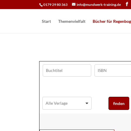
0179 29 80 363
info@mundwerk-training.de
Start
Themenvielfalt
Bücher für Regen­bog