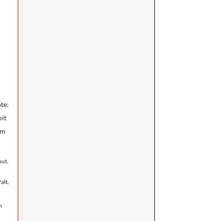
bte:
mit
im
,
out
,
falt
n