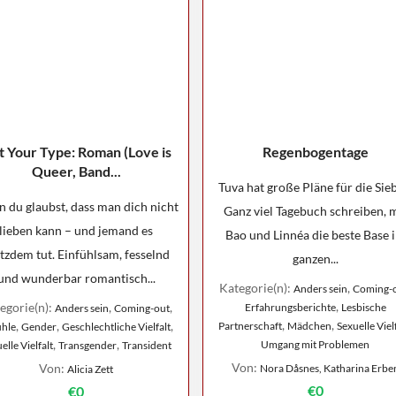
t Your Type: Roman (Love is
Regenbogentage
Queer, Band...
Tuva hat große Pläne für die Sie
 du glaubst, dass man dich nicht
Ganz viel Tagebuch schreiben, 
lieben kann – und jemand es
Bao und Linnéa die beste Base 
tzdem tut. Einfühlsam, fesselnd
ganzen...
und wunderbar romantisch...
Kategorie(n):
,
Anders sein
Coming-
,
egorie(n):
,
,
Erfahrungsberichte
Lesbische
Anders sein
Coming-out
,
,
,
,
,
Partnerschaft
Mädchen
Sexuelle Viel
ühle
Gender
Geschlechtliche Vielfalt
,
,
Umgang mit Problemen
elle Vielfalt
Transgender
Transident
Von:
Von:
Nora Dåsnes, Katharina Erbe
Alicia Zett
€0
€0