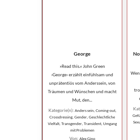
George
No
»Read this.« John Green
Wenn
›George‹ erzählt einfühlsam und
unprätentiös vom Anderssein, von
tro
Träumen und Wünschen und macht
Mut, den...
Kat
Kategorie(n):
,
,
Anders sein
Coming-out
Gef
,
,
Crossdressing
Gender
Geschlechtliche
Sexu
,
,
,
Vielfalt
Transgender
Transident
Umgang
mit Problemen
Von:
Alex Gino