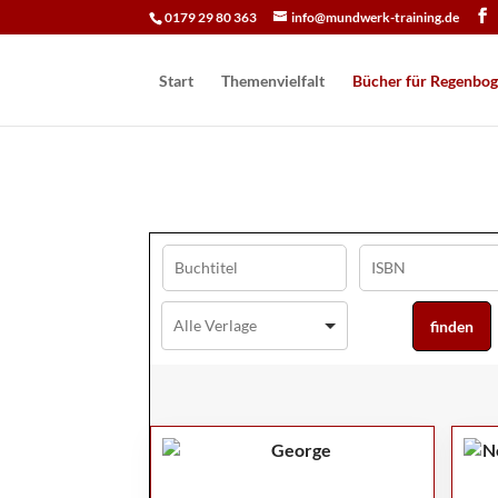
0179 29 80 363
info@mundwerk-training.de
Start
Themenvielfalt
Bücher für Regen­bog