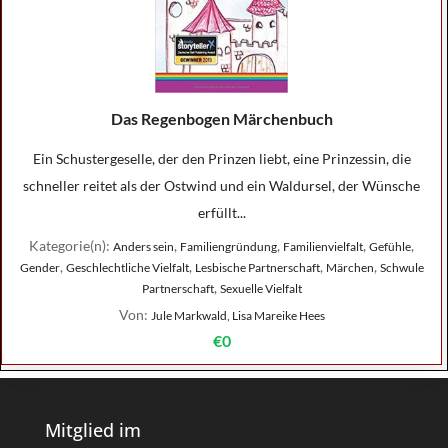
Das Regenbogen Märchenbuch
Ein Schustergeselle, der den Prinzen liebt, eine Prinzessin, die
schneller reitet als der Ostwind und ein Waldursel, der Wünsche
erfüllt...
Kategorie(n):
,
,
,
,
Anders sein
Familiengründung
Familienvielfalt
Gefühle
,
,
,
,
Gender
Geschlechtliche Vielfalt
Lesbische Partnerschaft
Märchen
Schwule
,
Partnerschaft
Sexuelle Vielfalt
Von:
Jule Markwald, Lisa Mareike Hees
€0
Mitglied im