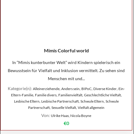
Mimis Colorful world
In “Mimis kunterbunter Welt” wird Kindern spielerisch ein
Bewusstsein für Vielfalt und Inklusion vermittelt. Zu sehen sind
Menschen mit und...
Kategorie(n):
,
,
,
,
Alleinerziehende
Anders sein
BIPoC
Diverse Kinder
Ein-
,
,
,
,
Eltern-Familie
Familie divers
Familienvielfalt
Geschlechtliche Vielfalt
,
,
,
Lesbische Eltern
Lesbische Partnerschaft
Schwule Eltern
Schwule
,
,
Partnerschaft
Sexuelle Vielfalt
Vielfalt allgemein
Von:
Ulrike Haas, Nicola Boyne
€0