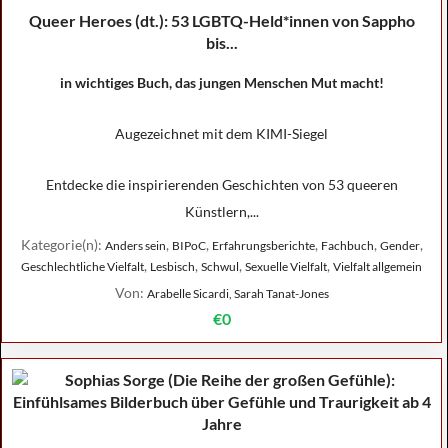
Queer Heroes (dt.): 53 LGBTQ-Held*innen von Sappho
bis...
in wichtiges Buch, das jungen Menschen Mut macht!
Augezeichnet mit dem KIMI-Siegel
Entdecke die inspirierenden Geschichten von 53 queeren
Künstlern,...
Kategorie(n):
,
,
,
,
,
Anders sein
BIPoC
Erfahrungsberichte
Fachbuch
Gender
,
,
,
,
Geschlechtliche Vielfalt
Lesbisch
Schwul
Sexuelle Vielfalt
Vielfalt allgemein
Von:
Arabelle Sicardi, Sarah Tanat-Jones
€0