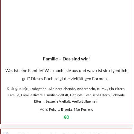
Familie – Das sind wir!
Was ist eine Familie? Was macht sie aus und wozu ist sie eigentlich
gut? Dieses Buch zeigt die vielfältigen Formen,...
Kategorie(n):
,
,
,
,
Adoption
Alleinerziehende
Anders sein
BIPoC
Ein-Eltern-
,
,
,
,
,
Familie
Familie divers
Familienvielfalt
Gefühle
Lesbische Eltern
Schwule
,
,
Eltern
Sexuelle Vielfalt
Vielfalt allgemein
Von:
Felicity Brooks, Mar Ferrero
€0