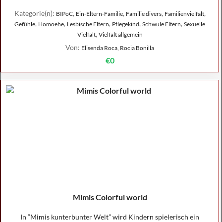
Kategorie(n):
,
,
,
,
BIPoC
Ein-Eltern-Familie
Familie divers
Familienvielfalt
,
,
,
,
,
Gefühle
Homoehe
Lesbische Eltern
Pflegekind
Schwule Eltern
Sexuelle
,
Vielfalt
Vielfalt allgemein
Von:
Elisenda Roca, Rocia Bonilla
€0
Mimis Colorful world
In “Mimis kunterbunter Welt” wird Kindern spielerisch ein