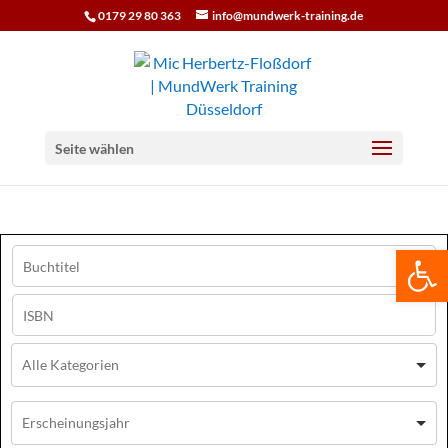
0179 29 80 363
info@mundwerk-training.de
Seite wählen
We