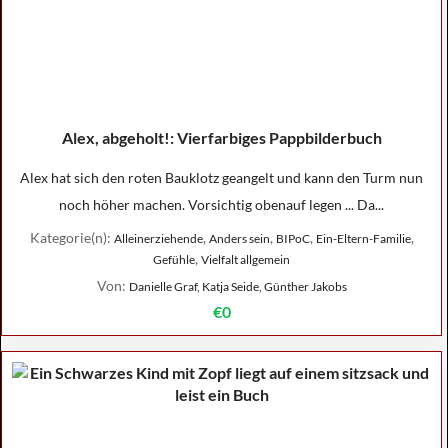
Alex, abgeholt!: Vierfarbiges Pappbilderbuch
Alex hat sich den roten Bauklotz geangelt und kann den Turm nun
noch höher machen. Vorsichtig obenauf legen ... Da...
Kategorie(n):
,
,
,
,
Alleinerziehende
Anders sein
BIPoC
Ein-Eltern-Familie
,
Gefühle
Vielfalt allgemein
Von:
Danielle Graf, Katja Seide, Günther Jakobs
€0