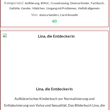
Kategorie(n):
,
,
,
,
,
Aufklärung
BIPoC
Crossdressing
Diverse Kinder
Fachbuch
,
,
,
,
Gefühle
Gender
Mädchen
Umgang mit Problemen
Vielfalt allgemein
Von:
Jessica Sanders, Carol Rossetti
€0
Lina, die Entdeckerin
Aufklärerisches Kinderbuch zur Normalisierung und
Enttabuisierung von Vulva und Sexualität. Das Bilderbuch Lina, die