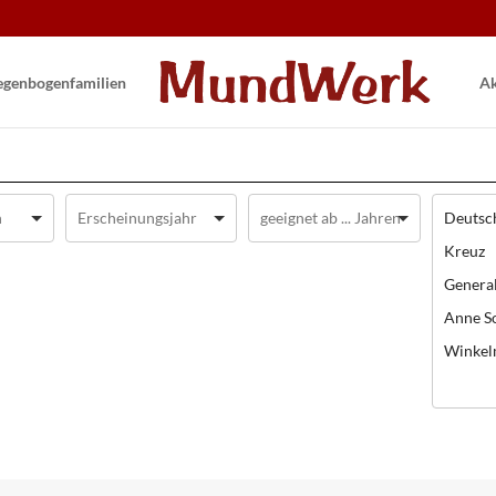
gen­bogen­familien
Ak
Deutsc
Kreuz
General
Anne S
Winke