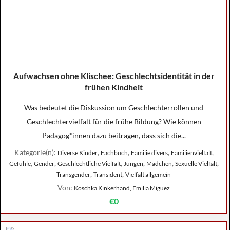
Aufwachsen ohne Klischee: Geschlechtsidentität in der
frühen Kindheit
Was bedeutet die Diskussion um Geschlechterrollen und
Geschlechtervielfalt für die frühe Bildung? Wie können
Pädagog*innen dazu beitragen, dass sich die...
Kategorie(n):
,
,
,
,
Diverse Kinder
Fachbuch
Familie divers
Familienvielfalt
,
,
,
,
,
,
Gefühle
Gender
Geschlechtliche Vielfalt
Jungen
Mädchen
Sexuelle Vielfalt
,
,
Transgender
Transident
Vielfalt allgemein
Von:
Koschka Kinkerhand, Emilia Miguez
€0