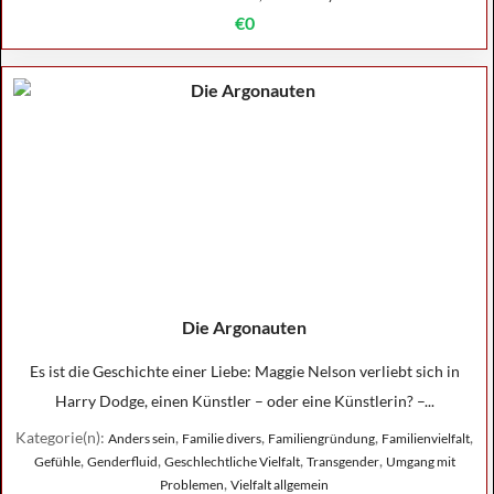
€0
Die Argonauten
Es ist die Geschichte einer Liebe: Maggie Nelson verliebt sich in
Harry Dodge, einen Künstler – oder eine Künstlerin? –...
Kategorie(n):
,
,
,
,
Anders sein
Familie divers
Familiengründung
Familienvielfalt
,
,
,
,
Gefühle
Genderfluid
Geschlechtliche Vielfalt
Transgender
Umgang mit
,
Problemen
Vielfalt allgemein