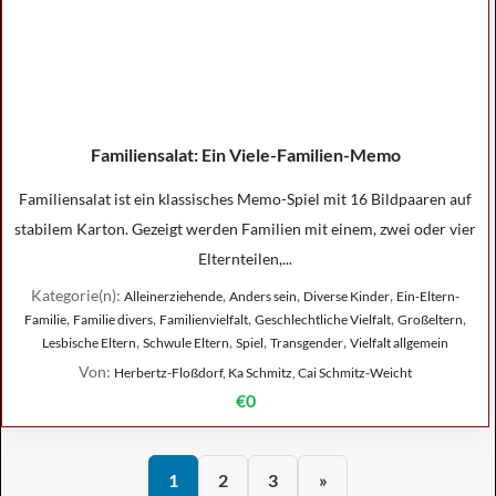
Familiensalat: Ein Viele-Familien-Memo
Familiensalat ist ein klassisches Memo-Spiel mit 16 Bildpaaren auf
stabilem Karton. Gezeigt werden Familien mit einem, zwei oder vier
Elternteilen,...
Kategorie(n):
,
,
,
Alleinerziehende
Anders sein
Diverse Kinder
Ein-Eltern-
,
,
,
,
,
Familie
Familie divers
Familienvielfalt
Geschlechtliche Vielfalt
Großeltern
,
,
,
,
Lesbische Eltern
Schwule Eltern
Spiel
Transgender
Vielfalt allgemein
Von:
Herbertz-Floßdorf, Ka Schmitz, Cai Schmitz-Weicht
€0
1
2
3
»