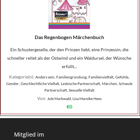
Das Regenbogen Märchenbuch
Ein Schustergeselle, der den Prinzen liebt, eine Prinzessin, die
schneller reitet als der Ostwind und ein Waldursel, der Wünsche
erfüllt...
Kategorie(n):
,
,
,
,
Anders sein
Familiengründung
Familienvielfalt
Gefühle
,
,
,
,
Gender
Geschlechtliche Vielfalt
Lesbische Partnerschaft
Märchen
Schwule
,
Partnerschaft
Sexuelle Vielfalt
Von:
Jule Markwald, Lisa Mareike Hees
€0
Mitglied im