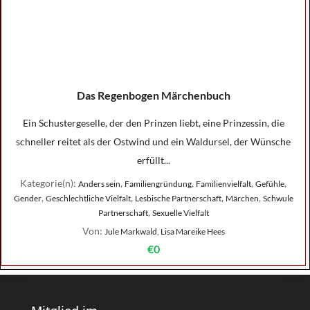
Das Regenbogen Märchenbuch
Ein Schustergeselle, der den Prinzen liebt, eine Prinzessin, die
schneller reitet als der Ostwind und ein Waldursel, der Wünsche
erfüllt...
Kategorie(n):
,
,
,
,
Anders sein
Familiengründung
Familienvielfalt
Gefühle
,
,
,
,
Gender
Geschlechtliche Vielfalt
Lesbische Partnerschaft
Märchen
Schwule
,
Partnerschaft
Sexuelle Vielfalt
Von:
Jule Markwald, Lisa Mareike Hees
€0