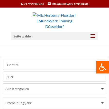
0179 29 80 363
info@mundwerk-training.de
Seite wählen
We