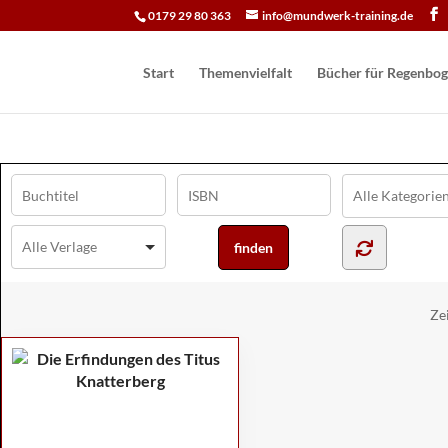
0179 29 80 363
info@mundwerk-training.de
Start
Themenvielfalt
Bücher für Regen­bog
Ze