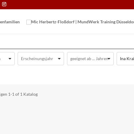
en­familien
Ina Kr
igen
1-1 of 1
Katalog