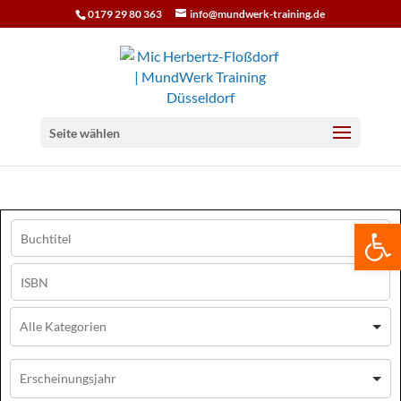
0179 29 80 363
info@mundwerk-training.de
Seite wählen
We