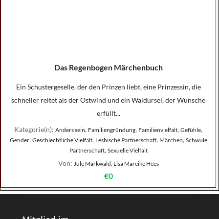
Das Regenbogen Märchenbuch
Ein Schustergeselle, der den Prinzen liebt, eine Prinzessin, die
schneller reitet als der Ostwind und ein Waldursel, der Wünsche
erfüllt...
Kategorie(n):
,
,
,
,
Anders sein
Familiengründung
Familienvielfalt
Gefühle
,
,
,
,
Gender
Geschlechtliche Vielfalt
Lesbische Partnerschaft
Märchen
Schwule
,
Partnerschaft
Sexuelle Vielfalt
Von:
Jule Markwald, Lisa Mareike Hees
€0