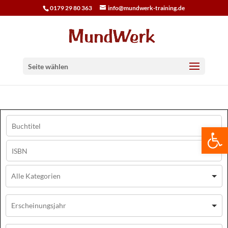
0179 29 80 363
info@mundwerk-training.de
Seite wählen
We