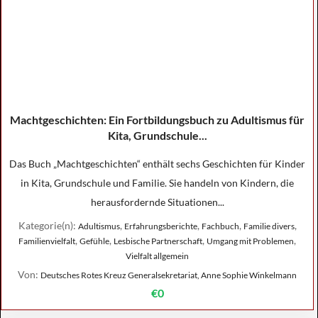
Machtgeschichten: Ein Fortbildungsbuch zu Adultismus für
Kita, Grundschule...
Das Buch „Machtgeschichten“ enthält sechs Geschichten für Kinder
in Kita, Grundschule und Familie. Sie handeln von Kindern, die
herausfordernde Situationen...
Kategorie(n):
,
,
,
,
Adultismus
Erfahrungsberichte
Fachbuch
Familie divers
,
,
,
,
Familienvielfalt
Gefühle
Lesbische Partnerschaft
Umgang mit Problemen
Vielfalt allgemein
Von:
Deutsches Rotes Kreuz Generalsekretariat, Anne Sophie Winkelmann
€0