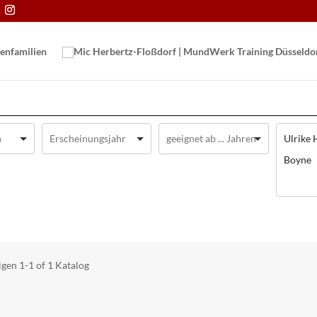
en­familien
Ulrike 
Boyne
igen
1-1 of 1
Katalog