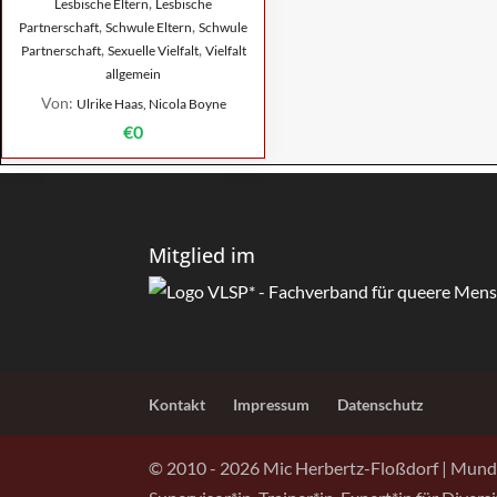
,
Lesbische Eltern
Lesbische
,
,
Partnerschaft
Schwule Eltern
Schwule
,
,
Partnerschaft
Sexuelle Vielfalt
Vielfalt
allgemein
Von:
Ulrike Haas, Nicola Boyne
€0
Mitglied im
Kontakt
Impressum
Datenschutz
© 2010 - 2026 Mic Herbertz-Floßdorf | Mund