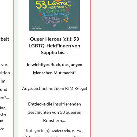
beit
Queer Heroes (dt.): 53
LGBTQ-Held*innen von
Sappho bis...
 vor,
in wichtiges Buch, das jungen
ition
Menschen Mut macht!
 im
Augezeichnet mit dem KIMI-Siegel
 und
n?...
Entdecke die inspirierenden
,
hte
Geschichten von 53 queeren
iche
Künstlern,...
nt
ren
Kategorie(n):
,
,
Anders sein
BIPoC
,
,
,