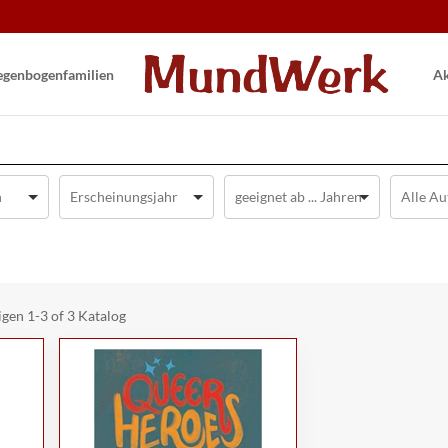
gen­bogen­familien
Ak
igen
1-3 of 3
Katalog