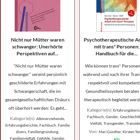
Nicht nur Mütter waren
Psychotherapeutische Ar
schwanger: Unerhörte
mit trans* Personen:
Perspektiven auf...
Handbuch für die...
"Nicht nur Mütter waren
Wie können trans* Personen
schwanger" vereint persönlich
während und nach ihrer Trans
geschilderte Erfahrungen mit
respektvoll und kompetent
Schwangerschaft, die im
Gesundheitssystem beraten
gesamtgesellschaftlichen Diskurs
therapeutisch begleitet werde
oft überhört werden: Es geht...
Kategorie(n):
Erfahrungsberic
,
,
Fachbuch
Gender
Geschlechtl
Kategorie(n):
,
Alleinerziehende
,
,
Vielfalt
Transgender
Transide
,
,
Erfahrungsberichte
Fachbuch
Familie
,
,
Von:
divers
Familiengründung
Mari Günther, Kirsten Te
,
,
,
Familienvielfalt
Gefühle
Gender
€0