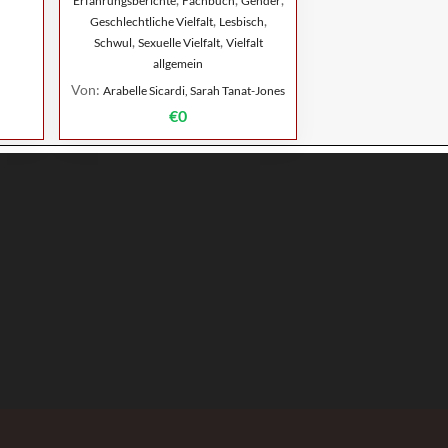
Erfahrungsberichte
Fachbuch
Gender
,
,
Geschlechtliche Vielfalt
Lesbisch
,
,
Schwul
Sexuelle Vielfalt
Vielfalt
allgemein
Von:
Arabelle Sicardi, Sarah Tanat-Jones
€0