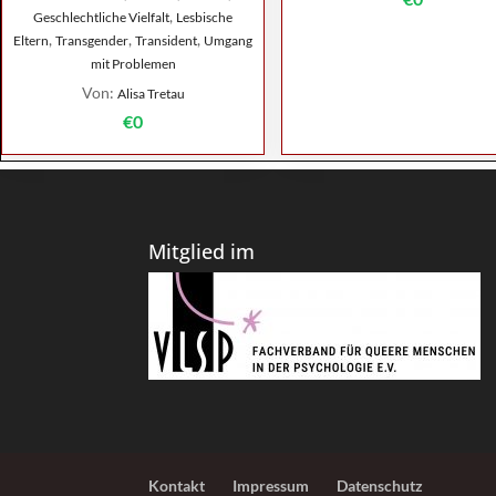
,
Geschlechtliche Vielfalt
Lesbische
,
,
,
Eltern
Transgender
Transident
Umgang
mit Problemen
Von:
Alisa Tretau
€0
Mitglied im
Kontakt
Impressum
Datenschutz