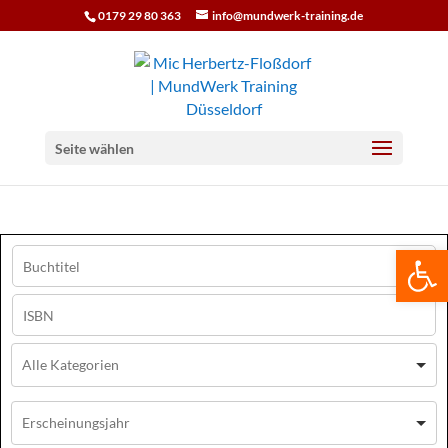
0179 29 80 363
info@mundwerk-training.de
Seite wählen
We