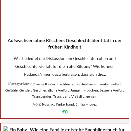
Aufwachsen ohne Klischee: Geschlechtsidentität in der
frühen Kindheit
Was bedeutet die Diskussion um Geschlechterrollen und
Geschlechtervielfalt für die frühe Bildung? Wie können
Pädagog*innen dazu beitragen, dass sich die...
Kategorie(n):
,
,
,
,
Diverse Kinder
Fachbuch
Familie divers
Familienvielfalt
,
,
,
,
,
,
Gefühle
Gender
Geschlechtliche Vielfalt
Jungen
Mädchen
Sexuelle Vielfalt
,
,
Transgender
Transident
Vielfalt allgemein
Von:
Koschka Kinkerhand, Emilia Miguez
€0