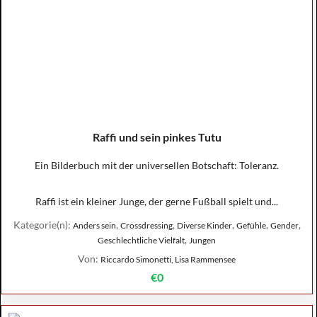
Raffi und sein pinkes Tutu
Ein Bilderbuch mit der universellen Botschaft: Toleranz.
Raffi ist ein kleiner Junge, der gerne Fußball spielt und...
Kategorie(n):
,
,
,
,
,
Anders sein
Crossdressing
Diverse Kinder
Gefühle
Gender
,
Geschlechtliche Vielfalt
Jungen
Von:
Riccardo Simonetti, Lisa Rammensee
€0