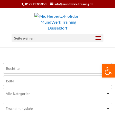
0179 29 80 363
info@mundwerk-training.de
Seite wählen
We