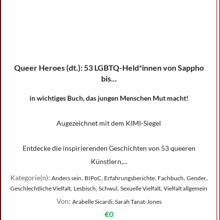
Queer Heroes (dt.): 53 LGBTQ-Held*innen von Sappho
bis...
in wichtiges Buch, das jungen Menschen Mut macht!
Augezeichnet mit dem KIMI-Siegel
Entdecke die inspirierenden Geschichten von 53 queeren
Künstlern,...
Kategorie(n):
,
,
,
,
,
Anders sein
BIPoC
Erfahrungsberichte
Fachbuch
Gender
,
,
,
,
Geschlechtliche Vielfalt
Lesbisch
Schwul
Sexuelle Vielfalt
Vielfalt allgemein
Von:
Arabelle Sicardi, Sarah Tanat-Jones
€0