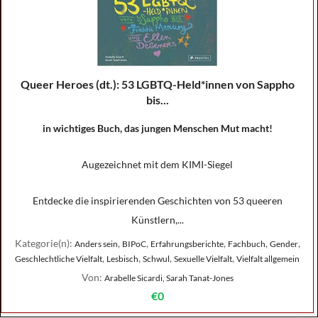
Queer Heroes (dt.): 53 LGBTQ-Held*innen von Sappho
bis...
in wichtiges Buch, das jungen Menschen Mut macht!
Augezeichnet mit dem KIMI-Siegel
Entdecke die inspirierenden Geschichten von 53 queeren
Künstlern,...
Kategorie(n):
,
,
,
,
,
Anders sein
BIPoC
Erfahrungsberichte
Fachbuch
Gender
,
,
,
,
Geschlechtliche Vielfalt
Lesbisch
Schwul
Sexuelle Vielfalt
Vielfalt allgemein
Von:
Arabelle Sicardi, Sarah Tanat-Jones
€0