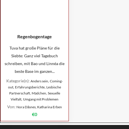
Regenbogentage
Tuva hat große Pläne für die
Siebte: Ganz viel Tagebuch
schreiben, mit Bao und Linnéa die
beste Base im ganzen...
Kategorie(n):
,
Anders sein
Coming-
,
,
out
Erfahrungsberichte
Lesbische
,
,
Partnerschaft
Mädchen
Sexuelle
,
Vielfalt
Umgang mit Problemen
Von:
Nora Dåsnes, Katharina Erben
€0