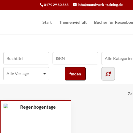
0179 29 80 363
info@mundwerk-training.de
Start
Themenvielfalt
Bücher für Regen­bog
Ze