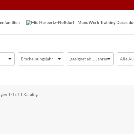
en­familien
igen
1-1 of 1
Katalog