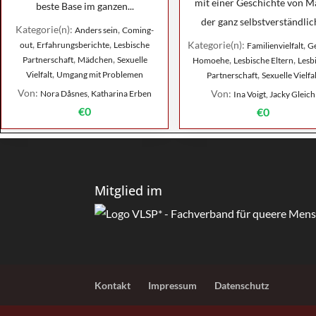
mit einer Geschichte von Ma
beste Base im ganzen...
der ganz selbstverständlich
Kategorie(n):
,
Anders sein
Coming-
,
,
Kategorie(n):
,
out
Erfahrungsberichte
Lesbische
Familienvielfalt
Ge
,
,
,
,
Partnerschaft
Mädchen
Sexuelle
Homoehe
Lesbische Eltern
Lesb
,
,
Vielfalt
Umgang mit Problemen
Partnerschaft
Sexuelle Vielfa
Von:
Von:
Nora Dåsnes, Katharina Erben
Ina Voigt, Jacky Gleich
€0
€0
Mitglied im
Kontakt
Impressum
Datenschutz