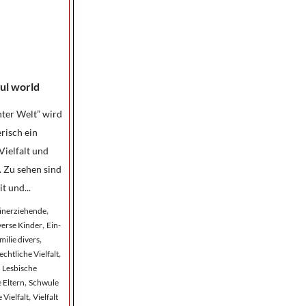
ul world
ter Welt” wird
risch ein
Vielfalt und
. Zu sehen sind
 und...
,
einerziehende
,
verse Kinder
Ein-
,
milie divers
,
chtliche Vielfalt
,
Lesbische
,
 Eltern
Schwule
,
 Vielfalt
Vielfalt