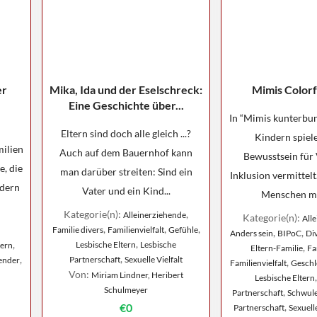
er
Mika, Ida und der Eselschreck:
Mimis Colorf
Eine Geschichte über...
In “Mimis kunterbun
Eltern sind doch alle gleich ...?
Kindern spiele
milien
Auch auf dem Bauernhof kann
Bewusstsein für 
, die
man darüber streiten: Sind ein
Inklusion vermittelt
ndern
Vater und ein Kind...
Menschen mit
Kategorie(n):
,
Alleinerziehende
Kategorie(n):
All
,
,
,
Familie divers
Familienvielfalt
Gefühle
,
,
Anders sein
BIPoC
Di
,
,
Lesbische Eltern
Lesbische
tern
,
Eltern-Familie
Fa
,
,
Partnerschaft
Sexuelle Vielfalt
ender
,
Familienvielfalt
Geschle
Von:
Miriam Lindner, Heribert
Lesbische Eltern
Schulmeyer
,
Partnerschaft
Schwule
€0
,
Partnerschaft
Sexuelle