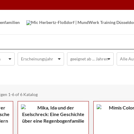
en­familien
igen
1-6 of 6
Katalog