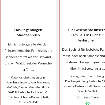
Das Regenbogen
Die Geschichte unser
Märchenbuch
Familie. Ein Buch für
lesbische...
Ein Schustergeselle, der den
Das Buch ist für lesbsiche Fa
Prinzen liebt, eine Prinzessin, die
mit Kinder nach Samenspende
schneller reitet als der Ostwind
mit ihren 3 bis 6jährigen Ki
und ein Waldursel, der Wünsche
über ihre Zeugungsart...
erfüllt...
Kategorie(n):
,
Aufklärung
Kategorie(n):
,
Anders sein
,
Familiengründung
Lesbische El
,
,
Familiengründung
Familienvielfalt
,
Lesbische Partnerschaft
Samensp
,
,
Gefühle
Gender
Geschlechtliche
Sexuelle Vielfalt
,
,
Vielfalt
Lesbische Partnerschaft
,
,
Von:
Märchen
Schwule Partnerschaft
Petra Thorn
Sexuelle Vielfalt
€0