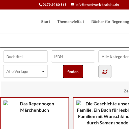
0179 29 80 363
info@mundwerk-training.de
Start
Themenvielfalt
Bücher für Regen­bog
Ze