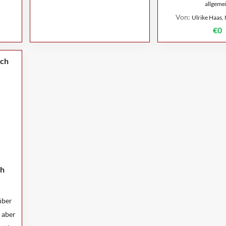
allgeme
Von:
Ulrike Haas,
€0
ch
über
 aber