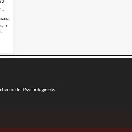
tti,
...
,
fühle
ische
lt