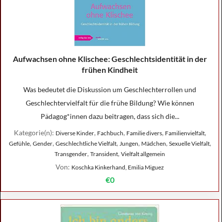
Aufwachsen ohne Klischee: Geschlechtsidentität in der
frühen Kindheit
Was bedeutet die Diskussion um Geschlechterrollen und
Geschlechtervielfalt für die frühe Bildung? Wie können
Pädagog*innen dazu beitragen, dass sich die...
Kategorie(n):
,
,
,
,
Diverse Kinder
Fachbuch
Familie divers
Familienvielfalt
,
,
,
,
,
,
Gefühle
Gender
Geschlechtliche Vielfalt
Jungen
Mädchen
Sexuelle Vielfalt
,
,
Transgender
Transident
Vielfalt allgemein
Von:
Koschka Kinkerhand, Emilia Miguez
€0