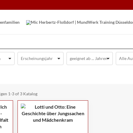
en­familien
igen
1-3 of 3
Katalog