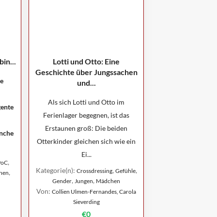
bin...
Lotti und Otto: Eine
Geschichte über Jungssachen
le
und...
Als sich Lotti und Otto im
gente
Ferienlager begegnen, ist das
Erstaunen groß: Die beiden
anche
Otterkinder gleichen sich wie ein
Ei...
,
PoC
Kategorie(n):
,
,
Crossdressing
Gefühle
,
hen
,
,
Gender
Jungen
Mädchen
Von:
Collien Ulmen-Fernandes, Carola
Sieverding
€0