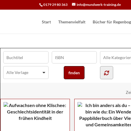
0179 29 80 363
info@mundwerk-training.de
Start
Themenvielfalt
Bücher für Regen­bog
Ze