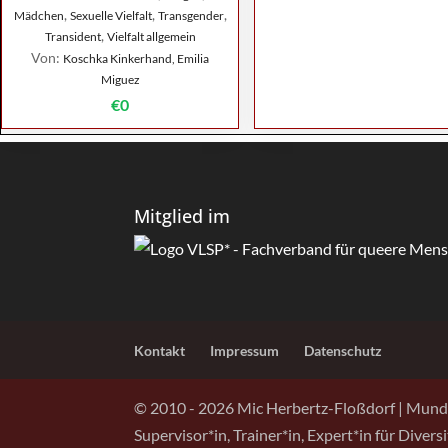
,
,
,
Mädchen
Sexuelle Vielfalt
Transgender
,
Transident
Vielfalt allgemein
Von:
Koschka Kinkerhand, Emilia
Miguez
€0
Mitglied im
Kontakt
Impressum
Datenschutz
© 2010 -
2026
Mic Herbertz-Floßdorf | Mund
Supervisor*in, Trainer*in, Expert*in für Diver