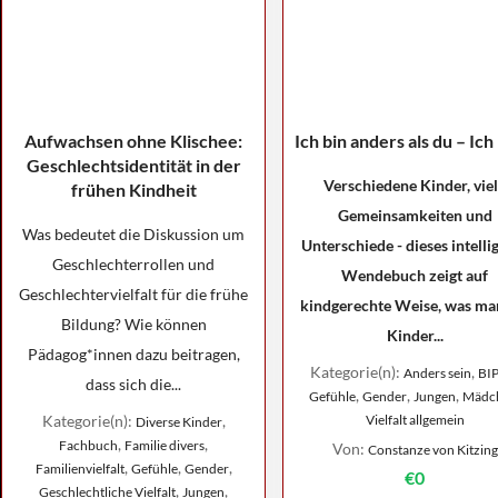
Aufwachsen ohne Klischee:
Ich bin anders als du – Ich 
Geschlechtsidentität in der
Verschiedene Kinder, vie
frühen Kindheit
Gemeinsamkeiten und
Was bedeutet die Diskussion um
Unterschiede - dieses intelli
Geschlechterrollen und
Wendebuch zeigt auf
Geschlechtervielfalt für die frühe
kindgerechte Weise, was m
Bildung? Wie können
Kinder...
Pädagog*innen dazu beitragen,
Kategorie(n):
,
Anders sein
BI
dass sich die...
,
,
,
Gefühle
Gender
Jungen
Mädc
Kategorie(n):
,
Vielfalt allgemein
Diverse Kinder
,
,
Fachbuch
Familie divers
Von:
Constanze von Kitzing
,
,
,
Familienvielfalt
Gefühle
Gender
€0
,
,
Geschlechtliche Vielfalt
Jungen