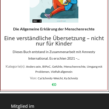
Die Allgemeine Erklärung der Menschenrechte
Eine verständliche Übersetzung – nicht
nur für Kinder
Dieses Buch entstand in Zusammenarbeit mit Amnesty
International. Es erschien 2021 –...
Kategorie(n):
,
,
,
,
Anders sein
BIPoC
Gefühle
Menschenrechte
Umgang mit
,
Problemen
Vielfalt allgemein
Von:
Cai Schmitz-Weicht, Ka Schmitz
€0
Mitglied im