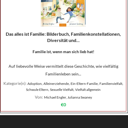
Das alles ist Familie: Bilderbuch, Familienkonstellationen,
Diversität und...
Familie ist, wenn man sich lieb hat!
Auf liebevolle Weise vermittelt diese Geschichte, wie vielfältig
Familienleben sein...
Kategorie(n):
,
,
,
,
Adoption
Alleinerziehende
Ein-Eltern-Familie
Familienvielfalt
,
,
Schwule Eltern
Sexuelle Vielfalt
Vielfalt allgemein
Von:
Michael Engler, Julianna Swaney
€0