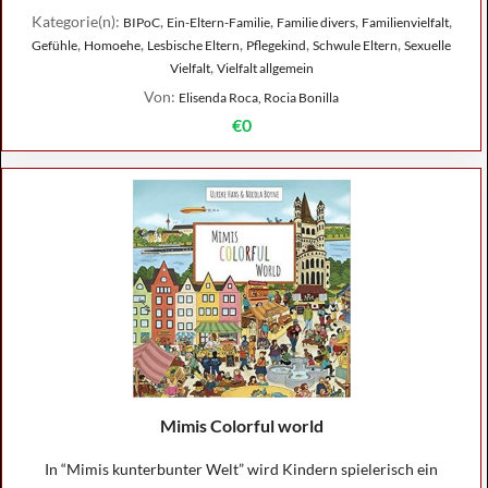
Kategorie(n):
,
,
,
,
BIPoC
Ein-Eltern-Familie
Familie divers
Familienvielfalt
,
,
,
,
,
Gefühle
Homoehe
Lesbische Eltern
Pflegekind
Schwule Eltern
Sexuelle
,
Vielfalt
Vielfalt allgemein
Von:
Elisenda Roca, Rocia Bonilla
€0
Mimis Colorful world
In “Mimis kunterbunter Welt” wird Kindern spielerisch ein