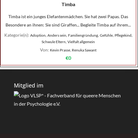
Timba
Timba ist ein junges Elefantenmädchen. Sie hat zwei Papas. Das
Besondere an ihnen: Sie sind Giraffen... Begleite Timba auf ihrem...
Kategorie(n):
,
,
,
,
,
Adoption
Anders sein
Familiengründung
Gefühle
Pflegekind
,
Schwule Eltern
Vielfalt allgemein
Von:
Kevin Prasse, Renuka Sawant
€0
Mitglied im