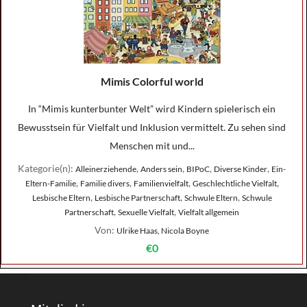
Mimis Colorful world
In “Mimis kunterbunter Welt” wird Kindern spielerisch ein
Bewusstsein für Vielfalt und Inklusion vermittelt. Zu sehen sind
Menschen mit und...
Kategorie(n):
,
,
,
,
Alleinerziehende
Anders sein
BIPoC
Diverse Kinder
Ein-
,
,
,
,
Eltern-Familie
Familie divers
Familienvielfalt
Geschlechtliche Vielfalt
,
,
,
Lesbische Eltern
Lesbische Partnerschaft
Schwule Eltern
Schwule
,
,
Partnerschaft
Sexuelle Vielfalt
Vielfalt allgemein
Von:
Ulrike Haas, Nicola Boyne
€0