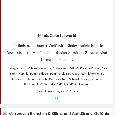
Mimis Colorful world
In “Mimis kunterbunter Welt” wird Kindern spielerisch ein
Bewusstsein für Vielfalt und Inklusion vermittelt. Zu sehen sind
Menschen mit und...
Kategorie(n):
,
,
,
,
Alleinerziehende
Anders sein
BIPoC
Diverse Kinder
Ein-
,
,
,
,
Eltern-Familie
Familie divers
Familienvielfalt
Geschlechtliche Vielfalt
,
,
,
Lesbische Eltern
Lesbische Partnerschaft
Schwule Eltern
Schwule
,
,
Partnerschaft
Sexuelle Vielfalt
Vielfalt allgemein
Von:
Ulrike Haas, Nicola Boyne
€0