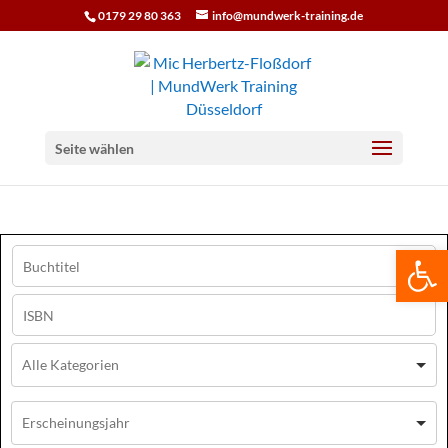
0179 29 80 363
info@mundwerk-training.de
Seite wählen
We