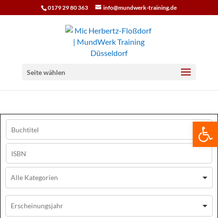
0179 29 80 363
info@mundwerk-training.de
Seite wählen
We