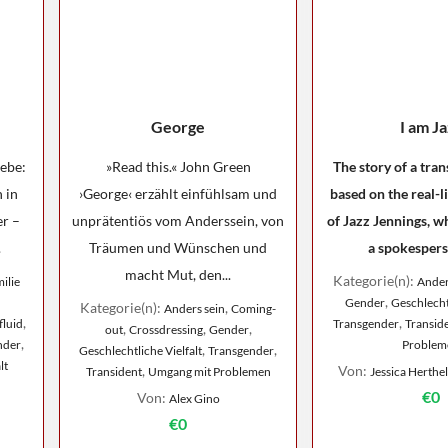
George
I am J
iebe:
»Read this.« John Green
The story of a tra
 in
›George‹ erzählt einfühlsam und
based on the real-l
r –
unprätentiös vom Anderssein, von
of Jazz Jennings, 
.
Träumen und Wünschen und
a spokesperso
macht Mut, den...
Kategorie(n):
ilie
Ander
,
Gender
Geschlechtl
Kategorie(n):
,
Anders sein
Coming-
,
,
luid
Transgender
Transid
,
,
,
out
Crossdressing
Gender
,
nder
Problem
,
,
Geschlechtliche Vielfalt
Transgender
lt
,
Von:
Transident
Umgang mit Problemen
Jessica Herthel
€0
Von:
Alex Gino
€0