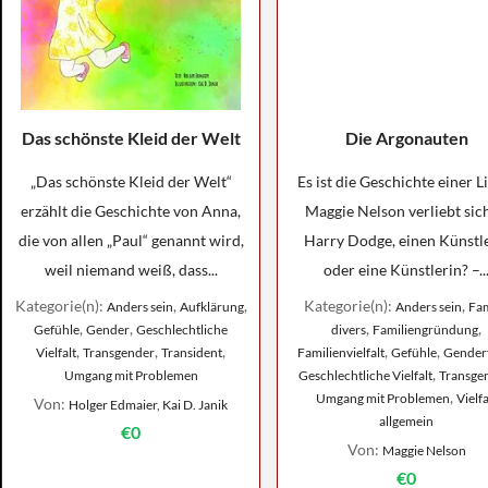
Das schönste Kleid der Welt
Die Argonauten
„Das schönste Kleid der Welt“
Es ist die Geschichte einer L
erzählt die Geschichte von Anna,
Maggie Nelson verliebt sich
die von allen „Paul“ genannt wird,
Harry Dodge, einen Künstle
weil niemand weiß, dass...
oder eine Künstlerin? –..
Kategorie(n):
,
,
Kategorie(n):
,
Anders sein
Aufklärung
Anders sein
Fam
,
,
,
,
Gefühle
Gender
Geschlechtliche
divers
Familiengründung
,
,
,
,
,
Vielfalt
Transgender
Transident
Familienvielfalt
Gefühle
Genderf
,
Umgang mit Problemen
Geschlechtliche Vielfalt
Transge
,
Umgang mit Problemen
Vielfa
Von:
Holger Edmaier, Kai D. Janik
allgemein
€0
Von:
Maggie Nelson
€0