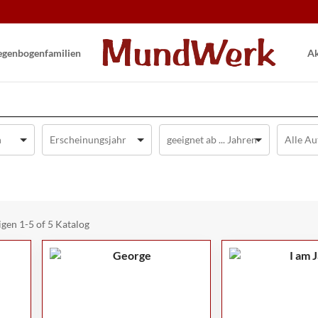
gen­bogen­familien
Ak
igen
1-5 of 5
Katalog