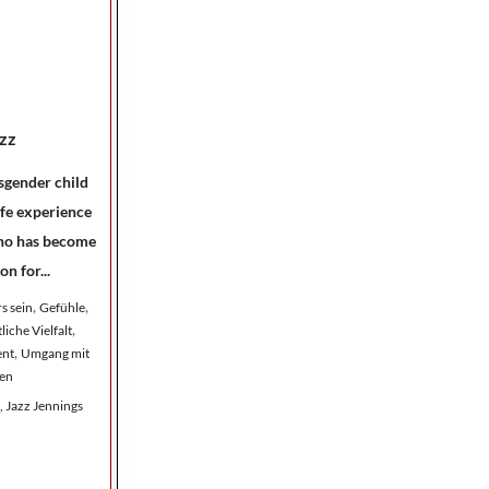
azz
nsgender child
ife experience
who has become
n for...
,
,
s sein
Gefühle
,
iche Vielfalt
,
ent
Umgang mit
en
, Jazz Jennings