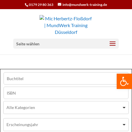
0179 29 80 363
info@mundwerk-training.de
Seite wählen
We