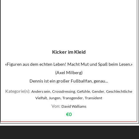
Kicker im Kleid
«Figuren aus dem echten Leben! Macht Mut und Spaß beim Lesen.»
(Axel Milberg)
Dennis ist ein großer Fußballfan, genau...
Kategorie(n):
,
,
,
,
Anders sein
Crossdressing
Gefühle
Gender
Geschlechtliche
,
,
,
Vielfalt
Jungen
Transgender
Transident
Von:
David Walliams
€0