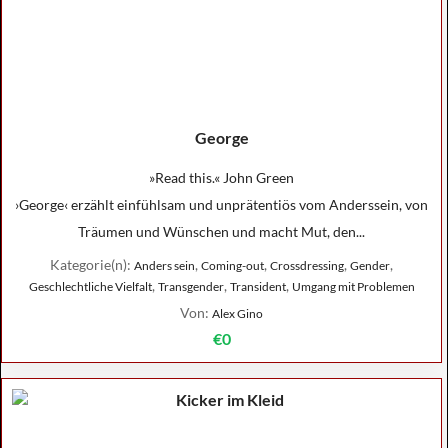
George
»Read this.« John Green
›George‹ erzählt einfühlsam und unprätentiös vom Anderssein, von
Träumen und Wünschen und macht Mut, den...
Kategorie(n):
,
,
,
,
Anders sein
Coming-out
Crossdressing
Gender
,
,
,
Geschlechtliche Vielfalt
Transgender
Transident
Umgang mit Problemen
Von:
Alex Gino
€0