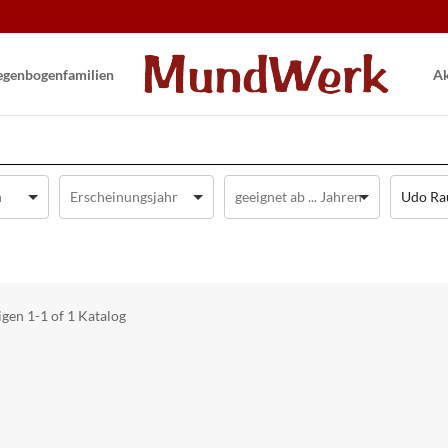
gen­bogen­familien
Ak
Udo Rau
igen
1-1 of 1
Katalog