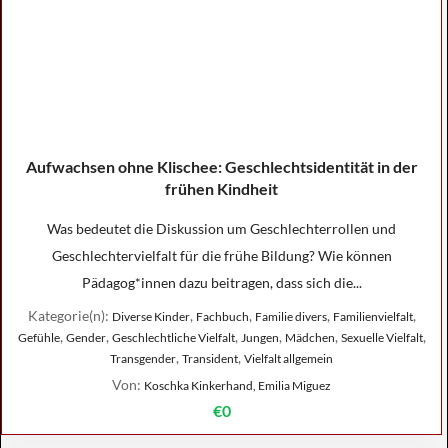
Aufwachsen ohne Klischee: Geschlechtsidentität in der
frühen Kindheit
Was bedeutet die Diskussion um Geschlechterrollen und
Geschlechtervielfalt für die frühe Bildung? Wie können
Pädagog*innen dazu beitragen, dass sich die...
Kategorie(n):
,
,
,
,
Diverse Kinder
Fachbuch
Familie divers
Familienvielfalt
,
,
,
,
,
,
Gefühle
Gender
Geschlechtliche Vielfalt
Jungen
Mädchen
Sexuelle Vielfalt
,
,
Transgender
Transident
Vielfalt allgemein
Von:
Koschka Kinkerhand, Emilia Miguez
€0