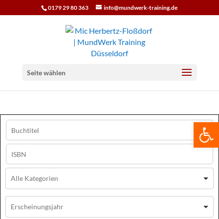
0179 29 80 363
info@mundwerk-training.de
Seite wählen
We