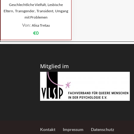
,
Geschlechtliche Vielfalt
Lesbische
,
,
,
Eltern
Transgender
Transident
Umgang
mit Problemen
Von:
Alisa Tretau
€0
Mitglied im
Kontakt
Impressum
Datenschutz