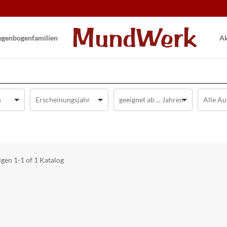
gen­bogen­familien
Ak
igen
1-1 of 1
Katalog