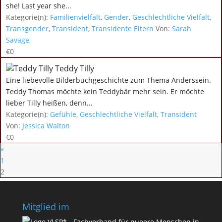
she! Last year she...
Kategorie(n):
Familienvielfalt
,
Gender
,
Geschlechtliche Vielfalt
,
Transgender
,
Transident
,
Transidente Eltern
Von:
Sarah
Savage,
€0
Teddy Tilly
Eine liebevolle Bilderbuchgeschichte zum Thema Anderssein.
Teddy Thomas möchte kein Teddybär mehr sein. Er möchte
lieber Tilly heißen, denn...
Kategorie(n):
Gefühle
,
Geschlechtliche Vielfalt
,
Transident
Von:
Jessica Walton
€0
«
1
2
Mitglied im