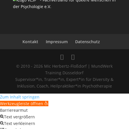
Kontakt
Impressum
Datenschutz
© 2010 - 2026 Mic Herbertz-Floßdorf | MundWerk
Training Düsseldorf
Supervisor*in, Trainer*in, Expert*in für Diversity &
Inklusion, Coach, Heilpraktiker*in Psychotherapie
Zum Inhalt springen
Werkzeugleiste öffnen
Barrierearmut
Text vergrößern
Text verkleinern