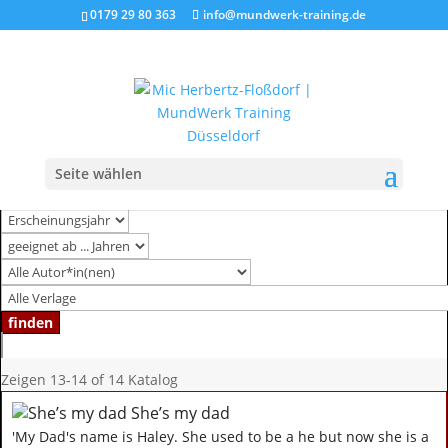
0179 29 80 363
info@mundwerk-training.de
Seite wählen
Zeigen
13-14 of 14
Katalog
She’s my dad
'My Dad's name is Haley. She used to be a he but now she is a