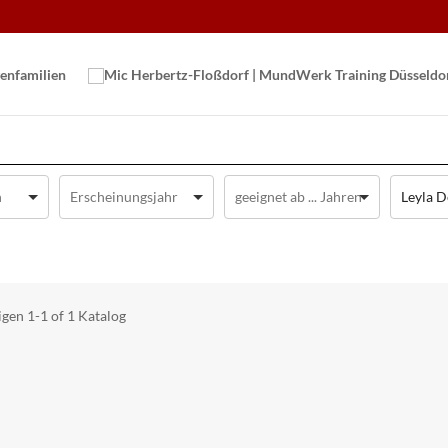
en­familien
Leyla 
igen
1-1 of 1
Katalog