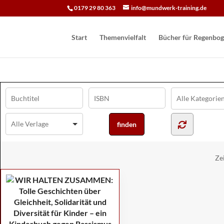
0179 29 80 363
info@mundwerk-training.de
Start
Themenvielfalt
Bücher für Regen­bog
Ze