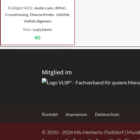
Kategorie(n):
,
,
Anders sein
BIPoC
,
,
,
Crossdressing
Diverse Kinder
Gefühle
Vielfalt allgemein
Von:
Leyla Demir
€0
Mitglied im
Kontakt
Impressum
Datenschutz
© 2010 -
2026
Mic Herbertz-Floßdorf | Mund