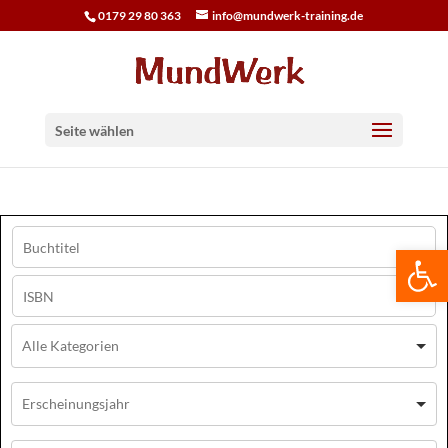
0179 29 80 363
info@mundwerk-training.de
Seite wählen
We