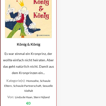
König & König
Es war einmal ein Kronprinz, der
wollte einfach nicht heiraten. Aber
das geht natürlich nicht. Damit aus
dem Kronprinzen ein...
Kategorie(n):
,
Homoehe
Schwule
,
,
Eltern
Schwule Partnerschaft
Sexuelle
Vielfalt
Von:
Linda de Haan, Stern Nijland
€0