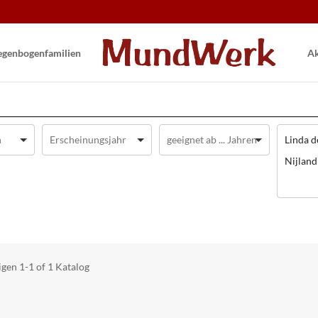
gen­bogen­familien
Ak
Linda d
Nijland
igen
1-1 of 1
Katalog